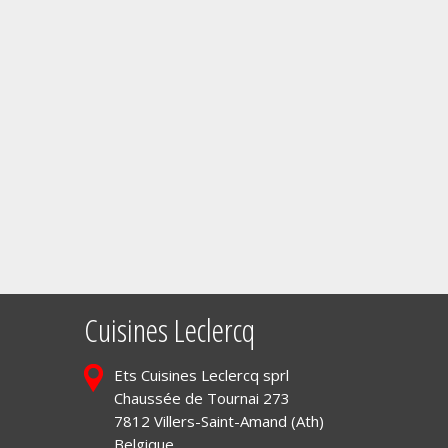
Cuisines Leclercq
Ets Cuisines Leclercq sprl
Chaussée de Tournai 273
7812 Villers-Saint-Amand (Ath)
Belgique