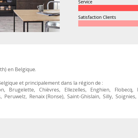
Service
Satisfaction Clients
th
) en
Belgique
.
Belgique
et principalement dans la région de :
on
,
Brugelette
,
Chièvres
,
Ellezelles
,
Enghien
,
Flobecq
,
s
,
Peruwelz
,
Renaix (Ronse)
,
Saint-Ghislain
,
Silly
,
Soignies