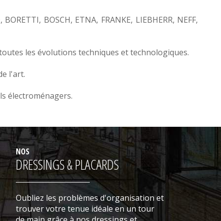
O
,
BORETTI
,
BOSCH
,
ETNA
,
FRANKE
,
LIEBHERR
,
NEFF,
toutes les évolutions techniques et technologiques.
 l'art.
ls électroménagers.
NOS
DRESSINGS & PLACARDS
Oubliez les problèmes d'organisation et
trouver votre tenue idéale en un tour
de main grâce à nos dressings et