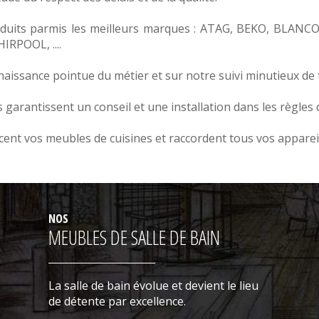
duits parmis les meilleurs marques :
ATAG
,
BEKO
,
BLANC
HIRPOOL
, ....
issance pointue du métier et sur notre suivi minutieux de 
arantissent un conseil et une installation dans les règles de
ent vos meubles de cuisines et raccordent tous vos apparei
NOS
MEUBLES DE SALLE DE BAIN
La salle de bain évolue et devient le lieu
de détente par excellence.