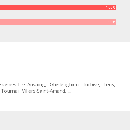
100%
100%
Frasnes-Lez-Anvaing
,
Ghislenghien
,
Jurbise
,
Lens
,
,
Tournai
,
Villers-Saint-Amand
, ...